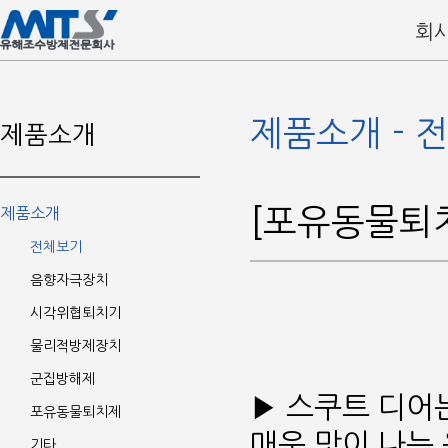
회
제품소개 - 
제품소개
[포유동물퇴
제품소개
전체보기
음향자극장치
시각위협퇴치기
물리적방제장치
군집방해제
▶ 스쿠트 디어
포유동물퇴치제
매운 맛이 나는
기타