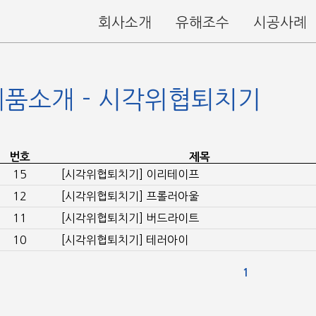
회사소개
유해조수
시공사례
제품소개 - 시각위협퇴치기
번호
제목
15
[시각위협퇴치기] 이리테이프
12
[시각위협퇴치기] 프롤러아울
11
[시각위협퇴치기] 버드라이트
10
[시각위협퇴치기] 테러아이
1