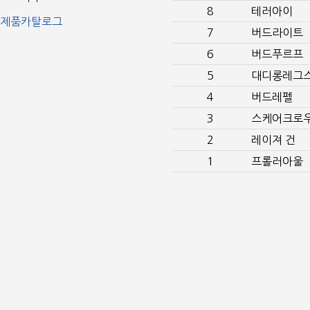
8
테러아이
제품카탈로그
7
버드라이트
6
버드푸르프
5
대디롱레그
4
버드레펠
3
스케어크로
2
레이져 건
1
프롤러아울