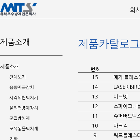
회
제품소개
제품카탈로그
제품소개
번호
15
메가 블래스
전체보기
14
LASER BIR
음향자극장치
13
버드넷
시각위협퇴치기
12
스파이크니
물리적방제장치
11
슈퍼버드엑
군집방해제
10
마크 4
포유동물퇴치제
9
쿼드블래스
기타