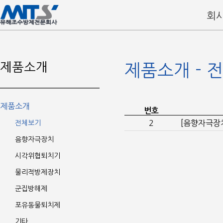
회
제품소개
제품소개 - 
제품소개
번호
2
[음향자극장
전체보기
음향자극장치
시각위협퇴치기
물리적방제장치
군집방해제
포유동물퇴치제
기타